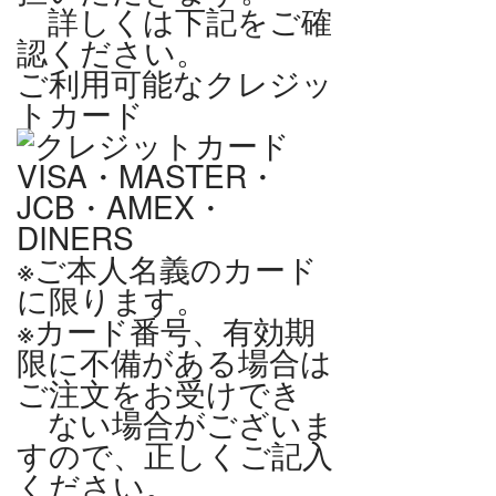
詳しくは下記をご確
認ください。
ご利用可能なクレジッ
トカード
VISA・MASTER・
JCB・AMEX・
DINERS
※ご本人名義のカード
に限ります。
※カード番号、有効期
限に不備がある場合は
ご注文をお受けでき
ない場合がございま
すので、正しくご記入
ください。