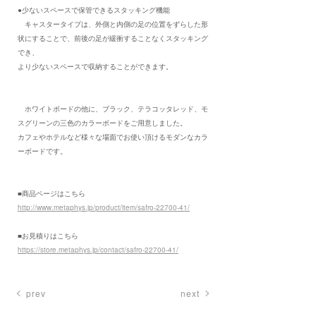
●少ないスペースで保管できるスタッキング機能
キャスタータイプは、外側と内側の足の位置をずらした形
状にすることで、前後の足が緩衝することなくスタッキング
でき、
より少ないスペースで収納することができます。
ホワイトボードの他に、ブラック、テラコッタレッド、モ
スグリーンの三色のカラーボードをご用意しました。
カフェやホテルなど様々な場面でお使い頂けるモダンなカラ
ーボードです。
■商品ページはこちら
http://www.metaphys.jp/product/item/safro-22700-41/
■お見積りはこちら
https://store.metaphys.jp/contact/safro-22700-41/
prev
next