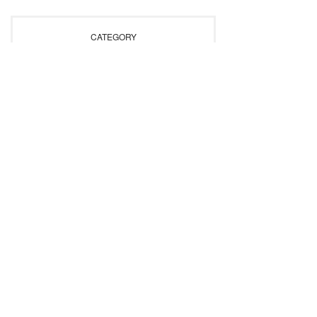
CATEGORY
ARCHIVES
All
Recommend
Interior
Lighting