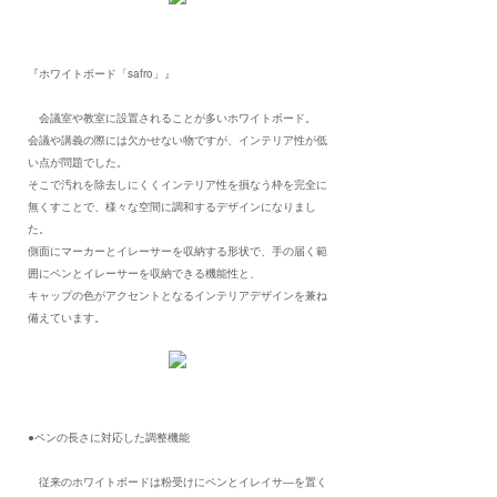
『ホワイトボード「safro」』
会議室や教室に設置されることが多いホワイトボード。
会議や講義の際には欠かせない物ですが、インテリア性が低
い点が問題でした。
そこで汚れを除去しにくくインテリア性を損なう枠を完全に
無くすことで、様々な空間に調和するデザインになりまし
た。
側面にマーカーとイレーサーを収納する形状で、手の届く範
囲にペンとイレーサーを収納できる機能性と、
キャップの色がアクセントとなるインテリアデザインを兼ね
備えています。
●ペンの長さに対応した調整機能
従来のホワイトボードは粉受けにペンとイレイサ―を置く