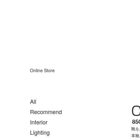
Online Store
All
Recommend
Interior
靴を
Lighting
革靴