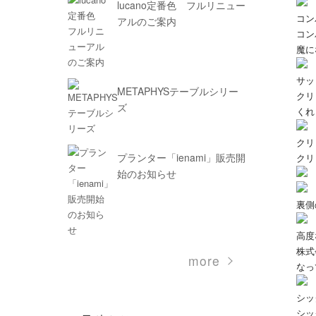
lucano定番色 フルリニュー
コン
アルのご案内
コン
魔に
サッ
METAPHYSテーブルシリー
クリ
ズ
くれ
クリ
プランター「ienami」販売開
クリ
始のお知らせ
裏側
高度
株式
more
なっ
シッ
シッ