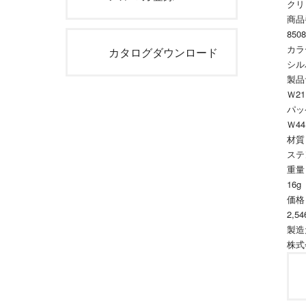
クリ
商品
8508
カラ
カタログダウンロード
シル
製品
Ｗ21
パッ
Ｗ44
材質
ステ
重量
16g
価格
2,5
製造
株式