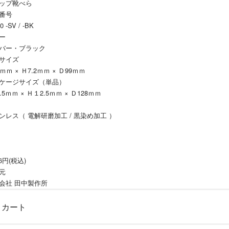
ップ靴べら
番号
0 -SV / -BK
ー
バー・ブラック
サイズ
ｍｍ × Ｈ7.2ｍｍ × Ｄ99ｍｍ
ケージサイズ（単品）
.5ｍｍ × Ｈ１2.5ｍｍ × Ｄ128ｍｍ
ンレス（ 電解研磨加工 / 黒染め加工 ）
46円(税込)
元
会社 田中製作所
カート