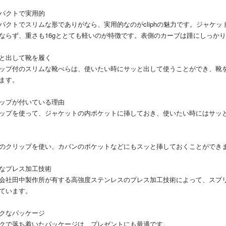
パクトで実用的
パクトでスリムな形でありがなら、実用的なのがcliphの魅力です。ジャケ
ならず、重さも16gととても軽いのが特徴です。表側のカーブは踵にしっか
と出して靴を履く
ップ付のスリムな靴べらは、使いたい時にサッと出して使うことができ、靴
ます。
ップが付いている理由
ップを使って、ジャケットの内ポケットに挿しておき、使いたい時にはサッ
のクリップを使い、カバンのポケットなどにもスッと挿しておくことができ
なプレス加工技術
会社田中製作所が有する高強度ステンレスのプレス加工技術によって、スプ
ています。
クなパッケージ
クで落ち着いたパッケージは、プレゼントにも最適です。