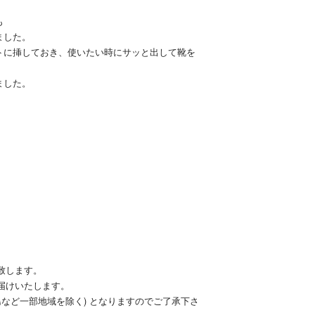
。
も
ました。
トに挿しておき、使いたい時にサッと出して靴を
ました。
致します。
届けいたします。
島など一部地域を除く) となりますのでご了承下さ