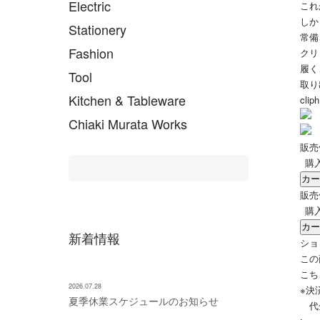
Electric
これ
しか
Stationery
常備
Fashion
クリ
履く
Tool
取り
Kitchen & Tableware
clip
Chiaki Murata Works
販売
購
販売
購
新着情報
ショ
この
こち
2026.07.28
※決
夏季休業スケジュールのお知らせ
代金