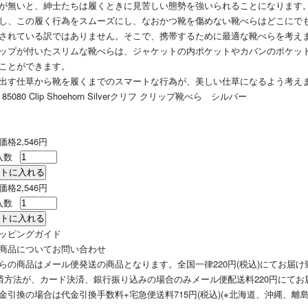
が無いと、紳士たちは履くときに見苦しい態勢を強いられることになります
し、この履く行為をスムーズにし、なおかつ靴を傷めない靴べらはどこにで
されている訳ではありません。そこで、携帯するために最適な靴べらを考え
ップが付いたスリムな靴べらは、ジャケットの内ポケットやカバンのポケッ
ことができます。
出す仕草から靴を履くまでのスマートな行為が、美しい仕草になるよう考え
h 85080 Clip Shoehorn Silver
クリフ クリップ靴べら シルバー
価格
2,546円
入数
価格
2,546円
入数
ッピングガイド
商品についてお問い合わせ
らの商品はメール便発送の商品となります。全国一律220円(税込)にてお届け
済方法が、カード決済、銀行振り込みの場合のみメール便配送料220円にてお
引換の場合は代金引換手数料+宅急便送料715円(税込)(※北海道、沖縄、離