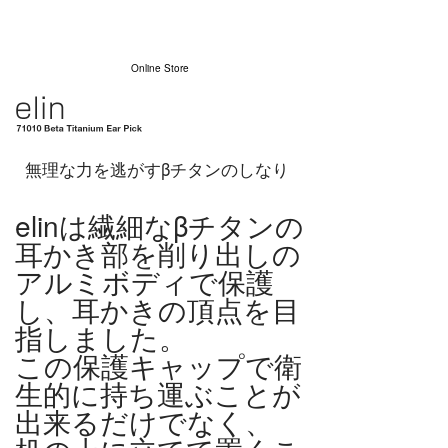
Online Store
無理な力を逃がすβチタンのしなり
elinは繊細なβチタンの
耳かき部を削り出しの
アルミボディで保護
し、耳かきの頂点を目
指しました。
この保護キャップで衛
生的に持ち運ぶことが
出来るだけでなく、