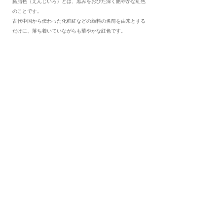
臙脂色（えんじいろ）とは、黒みをおびた深く艶やかな紅色
のことです。
古代中国から伝わった化粧紅などの顔料の名前を由来とする
だけに、落ち着いていながらも華やかな紅色です。
BROWN