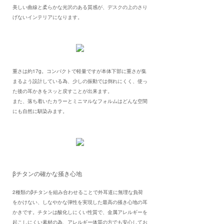
美しい曲線と柔らかな光沢のある質感が、デスクの上のさり
げないインテリアになります。
重さは約17g。コンパクトで軽量ですが本体下部に重さが集
まるよう設計している為、少しの振動では倒れにくく、使っ
た後の耳かきをスッと戻すことが出来ます。
また、落ち着いたカラーとミニマルなフォルムはどんな空間
にも自然に馴染みます。
βチタンの確かな掻き心地
2種類のβチタンを組み合わせることで外耳道に無理な負荷
をかけない、しなやかな弾性を実現した最高の掻き心地の耳
かきです。チタンは酸化しにくい性質で、金属アレルギーを
起こしにくい素材の為、アレルギー体質の方でも安心してお