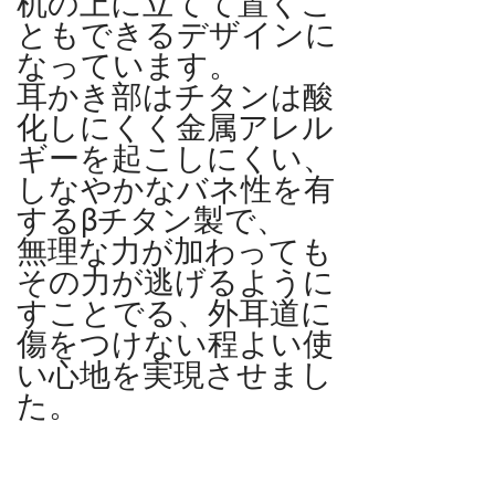
机の上に立てて置くこ
ともできるデザインに
なっています。
耳かき部はチタンは酸
化しにくく金属アレル
ギーを起こしにくい、
しなやかなバネ性を有
するβチタン製で、
無理な力が加わっても
その力が逃げるように
すことでる、外耳道に
傷をつけない程よい使
い心地を実現させまし
た。