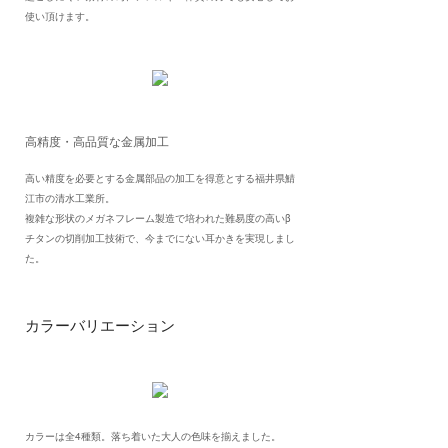
使い頂けます。
高精度・高品質な金属加工
高い精度を必要とする金属部品の加工を得意とする福井県鯖
江市の清水工業所。
複雑な形状のメガネフレーム製造で培われた難易度の高いβ
チタンの切削加工技術で、今までにない耳かきを実現しまし
た。
カラーバリエーション
カラーは全4種類。落ち着いた大人の色味を揃えました。