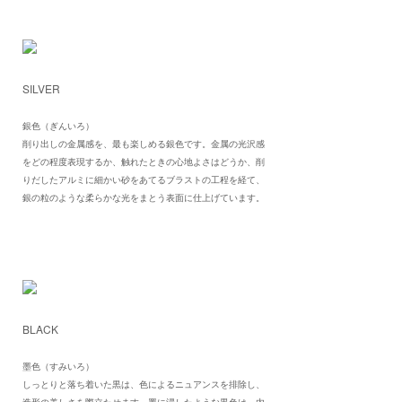
SILVER
銀色（ぎんいろ）
削り出しの金属感を、最も楽しめる銀色です。金属の光沢感
をどの程度表現するか、触れたときの心地よさはどうか、削
りだしたアルミに細かい砂をあてるブラストの工程を経て、
銀の粒のような柔らかな光をまとう表面に仕上げています。
BLACK
墨色（すみいろ）
しっとりと落ち着いた黒は、色によるニュアンスを排除し、