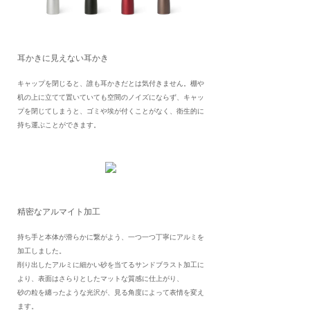
耳かきに見えない耳かき
キャップを閉じると、誰も耳かきだとは気付きません。棚や
机の上に立てて置いていても空間のノイズにならず、キャッ
プを閉じてしまうと、ゴミや埃が付くことがなく、衛生的に
持ち運ぶことができます。
精密なアルマイト加工
持ち手と本体が滑らかに繋がよう、一つ一つ丁寧にアルミを
加工しました。
削り出したアルミに細かい砂を当てるサンドブラスト加工に
より、表面はさらりとしたマットな質感に仕上がり、
砂の粒を纏ったような光沢が、見る角度によって表情を変え
ます。